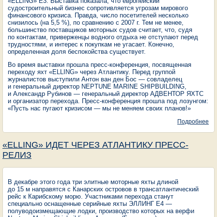
«ELLING» E3. Выставка показала, что европейский
судостроительный бизнес сопротивляется угрозам мирового
финансового кризиса. Правда, число посетителей несколько
снизилось (на 5,5 %), по сравнению с 2007 г. Тем не менее,
большинство поставщиков моторных судов считает, что, судя
по контактам, приверженцы водного отдыха не отступают перед
трудностями, и интерес к покупкам не угасает. Конечно,
определенная доля беспокойства существует.
Во время выставки прошла пресс-конференция, посвященная
переходу яхт «ELLING» через Атлантику. Перед группой
журналистов выступили Антон ван ден Бос — совладелец
и генеральный директор NEPTUNE MARINE SHIPBUILDING,
и Александр Рубинов — генеральный директор АДВЕНТОР ЯХТС
и организатор перехода. Пресс-конференция прошла под лозунгом:
«Пусть нас пугают кризисом — мы не меняем своих планов!»
Подробнее
о
НA
20
ГА
«ELLING» ИДЕТ ЧЕРЕЗ АТЛАНТИКУ ПРЕСС-
РЕЛИЗ
В декабре этого года три элитные моторные яхты длиной
до 15 м направятся с Канарских островов в трансатлантический
рейс к Карибскому морю. Участниками перехода станут
специально оснащенные серийные яхты ЭЛЛИНГ Е4 —
полуводоизмещающие лодки, производство которых на верфи