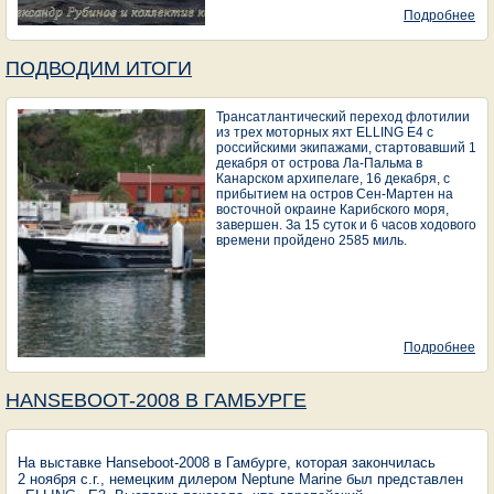
Подробнее
о 
Н
ГО
ПОДВОДИМ ИТОГИ
Трансатлантический переход флотилии
из трех моторных яхт ELLING Е4 с
российскими экипажами, стартовавший 1
декабря от острова Ла-Пальма в
Канарском архипелаге, 16 декабря, с
прибытием на остров Сен-Мартен на
восточной окраине Карибского моря,
завершен. За 15 суток и 6 часов ходового
времени пройдено 2585 миль.
Подробнее
о
П
ИТ
НANSEBOOT-2008 В ГАМБУРГЕ
На выставке Нanseboot-2008 в Гамбурге, которая закончилась
2 ноября с.г., немецким дилером Neptune Marine был представлен