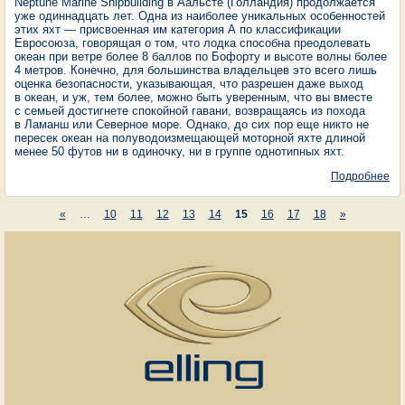
Neptune Marine Shipbuilding в Аальсте (Голландия) продолжается
уже одиннадцать лет. Одна из наиболее уникальных особенностей
этих яхт — присвоенная им категория А по классификации
Евросоюза, говорящая о том, что лодка способна преодолевать
океан при ветре более 8 баллов по Бофорту и высоте волны более
4 метров. Конечно, для большинства владельцев это всего лишь
оценка безопасности, указывающая, что разрешен даже выход
в океан, и уж, тем более, можно быть уверенным, что вы вместе
с семьей достигнете спокойной гавани, возвращаясь из похода
в Ламанш или Северное море. Однако, до сих пор еще никто не
пересек океан на полуводоизмещающей моторной яхте длиной
менее 50 футов ни в одиночку, ни в группе однотипных яхт.
Подробнее
о 
ИД
ЧЕ
«
…
10
11
12
13
14
15
16
17
18
»
АТ
Страницы
ПР
РЕ