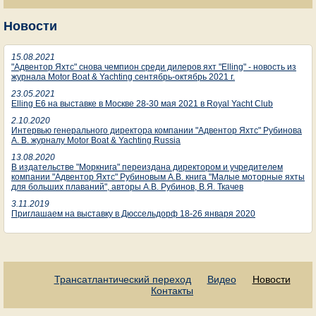
Новости
15.08.2021
"Адвентор Яхтс" снова чемпион среди дилеров яхт "Elling" - новость из
журнала Motor Boat & Yachting сентябрь-октябрь 2021 г.
23.05.2021
Elling E6 на выставке в Москве 28-30 мая 2021 в Royal Yacht Club
2.10.2020
Интервью генерального директора компании "Адвентор Яхтс" Рубинова
А. В. журналу Motor Boat & Yachting Russia
13.08.2020
В издательстве "Моркнига" переиздана директором и учредителем
компании "Адвентор Яхтс" Рубиновым А.В. книга "Малые моторные яхты
для больших плаваний", авторы А.В. Рубинов, В.Я. Ткачев
3.11.2019
Приглашаем на выставку в Дюссельдорф 18-26 января 2020
Трансатлантический переход
Видео
Новости
Контакты