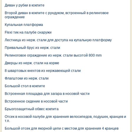
Диван у рубки в кокпите
Второй диван в кокпите с рундуком, встроенный в релинговое
ограждение
Купальная платформа
Flexi тик на палубе снаружи
Лестница из нерж. стали для доступа на купальную платформу
Привальный брус из нерж. стали
Релиноговое ограждение из нерж. стали высотой 800 mm
Дверцы из нерж. стали на корме
8 швартовых кнехтов из нержавеющей стали
Флагштоки из нерж. стали
Большой стол в кокпите
Встроенная площадка для загара в носовой части
Встроенное сидение в носовой части
Брызгозащитный обвес кокпита
Отсек в носовой палубе для хранения велосипедов, подушек, кранцев и
т.п.
Большой отсек для якорной цепи с местом для хранения 4 кранцев