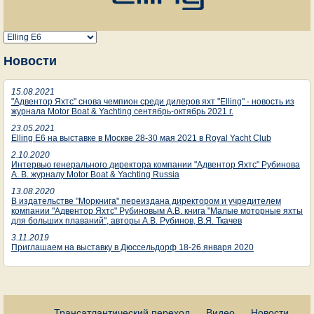
Новости
15.08.2021
"Адвентор Яхтс" снова чемпион среди дилеров яхт "Elling" - новость из
журнала Motor Boat & Yachting сентябрь-октябрь 2021 г.
23.05.2021
Elling E6 на выставке в Москве 28-30 мая 2021 в Royal Yacht Club
2.10.2020
Интервью генерального директора компании "Адвентор Яхтс" Рубинова
А. В. журналу Motor Boat & Yachting Russia
13.08.2020
В издательстве "Моркнига" переиздана директором и учредителем
компании "Адвентор Яхтс" Рубиновым А.В. книга "Малые моторные яхты
для больших плаваний", авторы А.В. Рубинов, В.Я. Ткачев
3.11.2019
Приглашаем на выставку в Дюссельдорф 18-26 января 2020
Трансатлантический переход
Видео
Новости