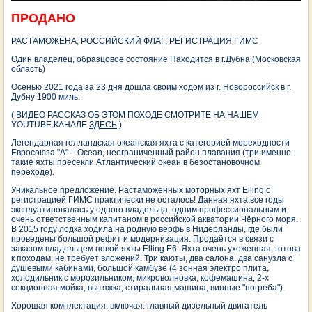
ПРОДАНО
РАСТАМОЖЕНА, РОССИЙСКИЙ ФЛАГ, РЕГИСТРАЦИЯ ГИМС
Один владелец, образцовое состояние
Находится в г.Дубна (Московская
область)
Осенью 2021 года за 23 дня дошла своим ходом из г. Новороссийск в г.
Дубну 1900 миль.
( ВИДЕО РАССКАЗ ОБ ЭТОМ ПОХОДЕ СМОТРИТЕ НА НАШЕМ
YOUTUBE КАНАЛЕ
ЗДЕСЬ
)
Легендарная голландская океанская яхта с категорией мореходности
Евросоюза "А" – Ocean, неограниченный район плавания (три именно
такие яхты пресекли Атлантический океан в безостановочном
переходе).
Уникальное предложение. Растаможенных моторных яхт Elling с
регистрацией ГИМС практически не осталось! Данная яхта все годы
эксплуатировалась у одного владельца, одним профессиональным и
очень ответственным капитаном в российской акватории Чёрного моря.
В 2015 году лодка ходила на родную верфь в Нидерланды, где были
проведены большой рефит и модернизация. Продаётся в связи с
заказом владельцем новой яхты Elling E6. Яхта очень ухоженная, готова
к походам, не требует вложений. Три каюты, два салона, два санузла с
душевыми кабинами, большой камбузе (4 зонная электро плита,
холодильник с морозильником, микроволновка, кофемашина, 2-х
секционная мойка, вытяжка, стиральная машина, винные "погреба").
Хорошая комплектация, включая: главный дизельный двигатель