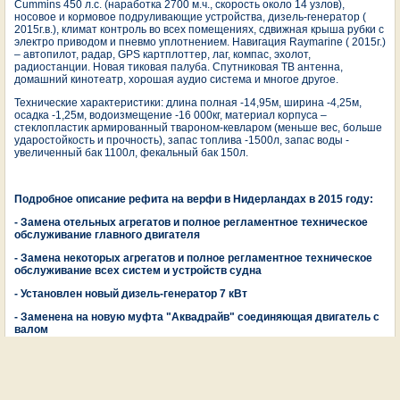
Cummins 450 л.с. (наработка 2700 м.ч., скорость около 14 узлов),
носовое и кормовое подруливающие устройства, дизель-генератор (
2015г.в.), климат контроль во всех помещениях, сдвижная крыша рубки с
электро приводом и пневмо уплотнением. Навигация Raymarine ( 2015г.)
– автопилот, радар, GPS картплоттер, лаг, компас, эхолот,
радиостанции. Новая тиковая палуба. Спутниковая ТВ антенна,
домашний кинотеатр, хорошая аудио система и многое другое.
Технические характеристики: длина полная -14,95м, ширина -4,25м,
осадка -1,25м, водоизмещение -16 000кг, материал корпуса –
стеклопластик армированный твароном-кевларом (меньше вес, больше
ударостойкость и прочность), запас топлива -1500л, запас воды -
увеличенный бак 1100л, фекальный бак 150л.
Подробное описание рефита на верфи в Нидерландах в 2015 году:
- Замена отельных агрегатов и полное регламентное техническое
обслуживание главного двигателя
- Замена некоторых агрегатов и полное регламентное техническое
обслуживание всех систем и устройств судна
- Установлен новый дизель-генератор 7 кВт
- Заменена на новую муфта "Аквадрайв" соединяющая двигатель с
валом
- Обновлена электрика, замененены туалеты
- Вместо устаревшей навигации Simrad, установлена новая
навигация Raymarine.