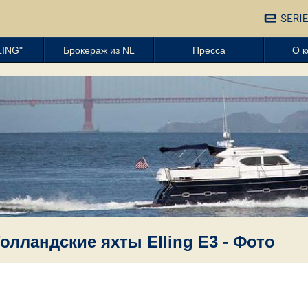
LING"
Брокераж из NL
Пресса
О 
олландские яхты Elling E3 - Фото