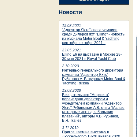
Новости
15.08.2021
"Адвентор Яхтс" снова чемпион
среди дилеров яхт "Elling" - новость
из журнала Motor Boat & Yachting
сентябрь-октябрь 2021 г.
23.05.2021
Elling E6 на выставке в Москве 28-
30 мая 2021 в Royal Yacht Club
2.10.2020
Интервью генерального директора
компании "Адвентор Яхтс"
Рубинова А. В. журналу Motor Boat &
Yachting Russia
13.08.2020
В издательстве "Моркнига"
переиздана директором и
учредителем компании "Адвентор
Яхтс" Рубиновым А.В. книга "Малые
моторные яхты для больших
плаваний", авторы А.В. Рубинов,
В.Я. Ткачев
3.11.2019
Приглашаем на выставку в
Дюссельдорф 18-26 января 2020