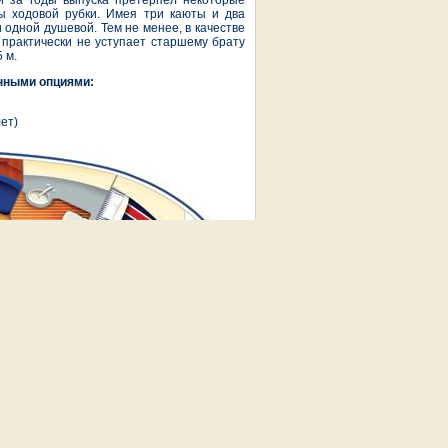
 и за годы выпуска претерпел некоторые
ы ходовой рубки. Имея три каюты и два
 одной душевой. Тем не менее, в качестве
 практически не уступает старшему брату
 м.
енными опциями:
ет)
ы