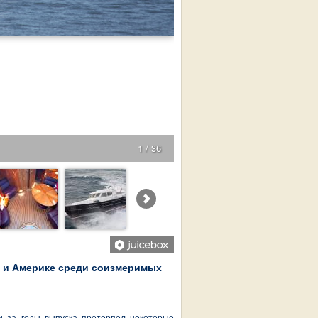
1 / 36
е и Америке среди соизмеримых